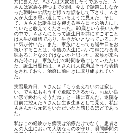
共に喜んだ。Aさんは大変嬉しそうであった。Ａ
さんは家族を待つまでの間、今まで話題にしなか
った戦時中の話など様々な話をして下さり、Ａさ
んが人生を思い返しているように見えた。そし
て、Ａさんは誕生日を迎える事を日々の活力にし
ていたと教えてくださった。90歳という長い人生
の中で、Ａさんにとって誕生日を共にすごすこと
は人生の目標であり、生きがいとなっていること
に気が付いた。また、家族にとっても誕生日をお
祝いすることは、今後の人生において糧になる意
味あることなのではないかと思った。家族が来ら
れた時には、家族だけの時間を過ごしていただい
た。誕生日翌日は、Ａさんは大変満足そうな表情
をされており、治療に前向きに取り組まれてい
た。
実習最終日、Ａさんは「もう会えないのは寂し
い。でも私ももうすぐ退院できるから、お互い良
い形で終わりそうだね」と一緒に喜んだ。退院を
目前に控えたＡさんは生き生きとして見え、私は
Ａさんから元気をいただいたと感じるほどであっ
た。
私はこの経験から病院は治療だけでなく、患者さ
んの人生において大切なものを守り、瞬間瞬間の