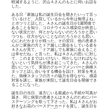
軽減するように、沢山Ａさんのもとに伺いお話を
した。
ある日「家族は私の誕生日会を開きたいって言っ
ているけど、入院しているから今年は無理よね」
とポツリと話した。Ａさんの誕生日が1週間後で
あることを知り、コロナウイルス感染症が終息し
ない状況だが、何とかならないのだろうかと思い
つつも、仕方がないことなのだろうかとも思い、
心にわだかまりが残った。その翌日、他の患者さ
んがご家族の方とドア越しに面会をしている姿を
Ａさんが見て、「ドア越しでも家族に会えること
は幸せだね」と言った。私はＡさんの思いに対し
て、このままではいけない、何かしなければなら
ないという気持ちが沸き起こってきた。Ａさんの
思いについて、実習のグループメンバーと病棟ス
タッフと話し合いをする機会を設け、対策を考え
た。病棟スタッフの方々の協力を得ながら、感染
対策を講じ、家族が来院して誕生日会を開催でき
ることになった。
誕生日の当日、遠方にいる親戚から手紙や写真が
届き、同じ病室の患者さんはＡさんのためにバー
スデーソングを歌って下さった。私はＡさんがお
好きなお花のバースデーカードを渡し、誕生日を