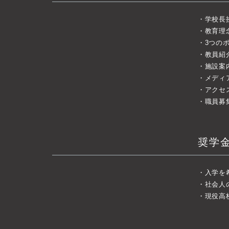
学校長
教育理
3つの
教員紹
施設案
メディ
アクセ
職員募
奨学
入学を
社会人
現役高