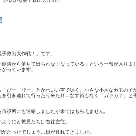
かるがも親子救出大作戦！
！
親子救出大作戦！」です。
が側溝から落ちて出られなくなっている」という一報が入りま
ろがっています。
ら「ぴー ぴー」とかわいい声で鳴く、小さな小さなカモの子
もを引き連れて行ったり来たり…なす術もなく「ガァガァ」と
も市役所にも連絡しましたが来てはもらえません。
いようにと教員たちは右往左往。
間がたったでしょう…日が暮れてきました。