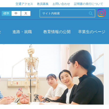
交通アクセス
教員募集
お問い合わせ
証明書の発行について
ズ
標準
中
大
金
進路・就職
教育情報の公開
卒業生のページ