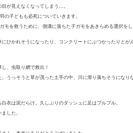
の目が見えなくなってしまう…。
4羽の子どもも必死についていきます。
子ガモを救うために、側溝に落ちた子ガモをあきらめる選択をし
車にひかれそうになったり、コンクリートにぶつかったりとが
。
導し、虫取り網で救出！
た。うっそうと草が茂った土手の中、川に滑り落ちそうになり
る白衣は泥だらけ。久しぶりのダッシュに足はプルプル。
いました。