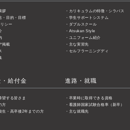
挨拶
カリキュラムの特徴・シラバス
念・目的・目標
学生サポートシステム
ポリシー
ダブルスクール
介
Atsukan Style
内
ユニフォーム紹介
ア掲載
主な実習先
ス
セルフラーニングディ
集
金・給付金
進路・就職
希望する皆さま
卒業時に取得できる資格
の方
看護師国家試験合格率（新卒）
校生・高卒後2年までの方
主な就職先