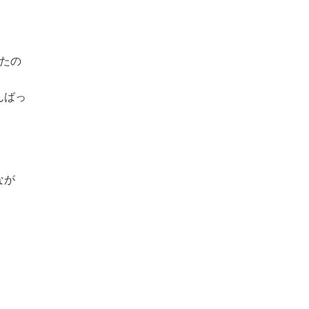
たの
んばっ
なが