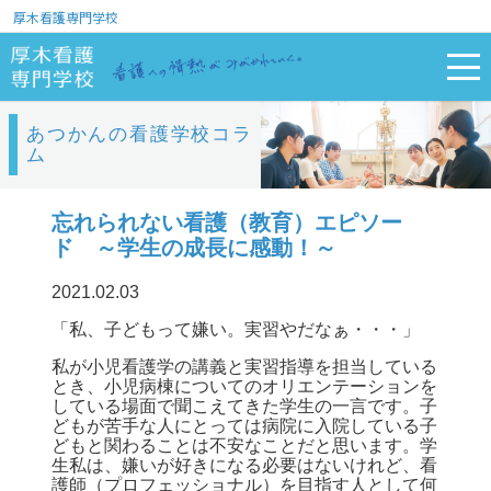
厚木看護専門学校
あつかんの看護学校コラ
ム
忘れられない看護（教育）エピソー
ド ～学生の成長に感動！～
2021.02.03
「私、子どもって嫌い。実習やだなぁ・・・」
私が小児看護学の講義と実習指導を担当している
とき、小児病棟についてのオリエンテーションを
している場面で聞こえてきた学生の一言です。子
どもが苦手な人にとっては病院に入院している子
どもと関わることは不安なことだと思います。学
生私は、嫌いが好きになる必要はないけれど、看
護師（プロフェッショナル）を目指す人として何