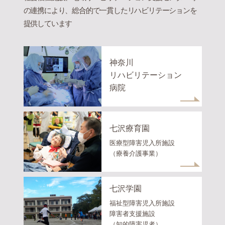
の連携により、総合的で一貫したリハビリテーションを
提供しています
神奈川
リハビリテーション
病院
七沢療育園
医療型障害児入所施設
（療養介護事業）
七沢学園
福祉型障害児入所施設
障害者支援施設
（知的障害児者）