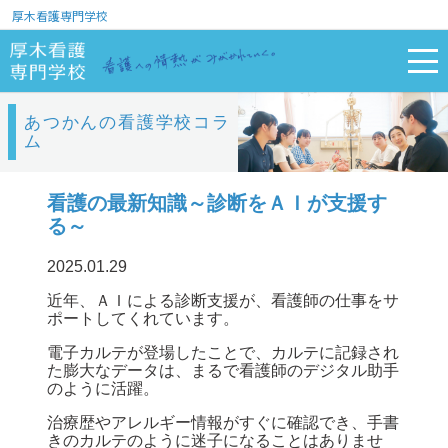
厚木看護専門学校
あつかんの看護学校コラ
ム
看護の最新知識～診断をＡＩが支援す
る～
2025.01.29
近年、ＡＩによる診断支援が、看護師の仕事をサ
ポートしてくれています。
電子カルテが登場したことで、カルテに記録され
た膨大なデータは、まるで看護師のデジタル助手
のように活躍。
治療歴やアレルギー情報がすぐに確認でき、手書
きのカルテのように迷子になることはありませ