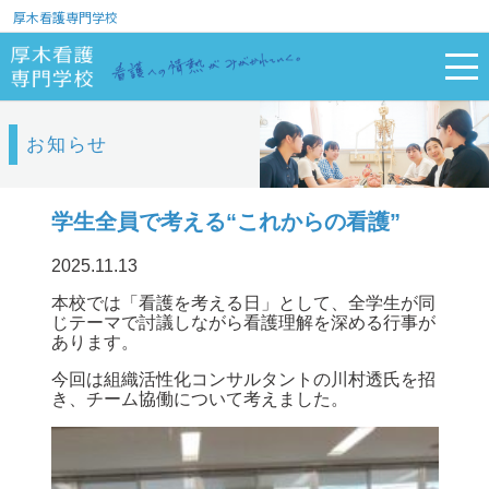
厚木看護専門学校
お知らせ
学生全員で考える“これからの看護”
2025.11.13
本校では「看護を考える日」
として、
全学生が同
じテーマで討議しながら看護理解を深め
る行事が
あります
。
今回は組織活性化コンサルタントの
川村透
氏を招
き、チーム協働について
考えました。