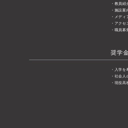
教員紹
施設案
メディ
アクセ
職員募
奨学
入学を
社会人
現役高