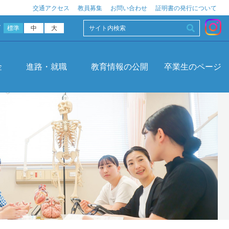
交通アクセス
教員募集
お問い合わせ
証明書の発行について
ズ
標準
中
大
金
進路・就職
教育情報の公開
卒業生のページ