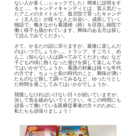
ない人が多く…ショックでした）簡単に説明をす
ると…、キャンディキャンディとは、昔人気だっ
たアニメのタイトルで、孤児院で育ったキャンデ
ィ（主人公）が様々な人と出会い、成長していく
物語で、働きながら看護婦（師）を目指し病院で
働く様子も描かれています。興味のある方は探し
て読んでみてください。
さて、かるたの話に戻りますが、最後に楽しんだ
のはいつでしょうか…。トランプ、すごろく、め
んこ（知らない人は調べてみてくださいね）など
子どもの頃に熱くなった遊びを探して楽しんでみ
てはいかがでしょうか。看護の対象は様々な年代
の方です。ちょっと前の時代のこと、興味が湧い
たものなど探して調べてみるなど、ゆったりとし
た時間を過ごしてみてはいかがでしょうか。
我慢しなければいけない日々が続いていますが、
決して気を緩めないでください。今この時間にも
頑張って働いている医療従事者の方々のために、
私たちも頑張りましょう！