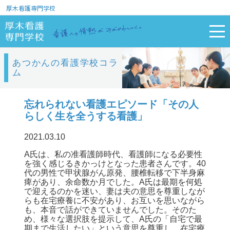
厚木看護専門学校
あつかんの看護学校コラ
ム
忘れられない看護エピソード「その人
らしく生を全うする看護」
2021.03.10
A氏は、私の准看護師時代、看護師になる必要性
を強く感じるきかっけとなった患者さんです。40
代の男性で甲状腺がん原発、腰椎転移で下半身麻
痺があり、余命数か月でした。A氏は最期を何処
で迎えるのかを迷い、妻は夫の意思を尊重しなが
らも在宅療養に不安があり、お互いを思いながら
も、本音で話ができていませんでした。そのた
め、様々な選択肢を提示して、A氏の「自宅で最
期まで生活したい」という意思を尊重し、在宅療