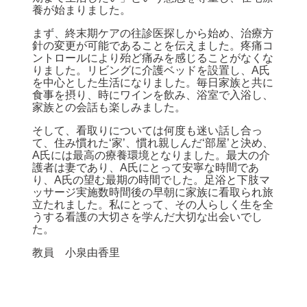
養が始まりました。
まず、終末期ケアの往診医探しから始め、治療方
針の変更が可能であることを伝えました。疼痛コ
ントロールにより殆ど痛みを感じることがなくな
りました。リビングに介護ベッドを設置し、A氏
を中心とした生活になりました。毎日家族と共に
食事を摂り、時にワインを飲み、浴室で入浴し、
家族との会話も楽しみました。
そして、看取りについては何度も迷い話し合っ
て、住み慣れた‘家’、慣れ親しんだ‘部屋’と決め、
A氏には最高の療養環境となりました。最大の介
護者は妻であり、A氏にとって安寧な時間であ
り、A氏の望む最期の時間でした。足浴と下肢マ
ッサージ実施数時間後の早朝に家族に看取られ旅
立たれました。私にとって、その人らしく生を全
うする看護の大切さを学んだ大切な出会いでし
た。
教員 小泉由香里