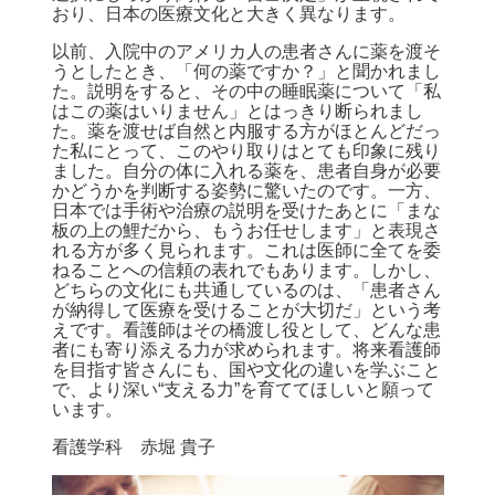
おり、日本の医療文化と大きく異なります。
以前、入院中のアメリカ人の患者さんに薬を渡そ
うとしたとき、「何の薬ですか？」と聞かれまし
た。説明をすると、その中の睡眠薬について「私
はこの薬はいりません」とはっきり断られまし
た。薬を渡せば自然と内服する方がほとんどだっ
た私にとって、このやり取りはとても印象に残り
ました。自分の体に入れる薬を、患者自身が必要
かどうかを判断する姿勢に驚いたのです。一方、
日本では手術や治療の説明を受けたあとに「まな
板の上の鯉だから、もうお任せします」と表現さ
れる方が多く見られます。これは医師に全てを委
ねることへの信頼の表れでもあります。しかし、
どちらの文化にも共通しているのは、「患者さん
が納得して医療を受けることが大切だ」という考
えです。看護師はその橋渡し役として、どんな患
者にも寄り添える力が求められます。将来看護師
を目指す皆さんにも、国や文化の違いを学ぶこと
で、より深い“支える力”を育ててほしいと願って
います。
看護学科 赤堀 貴子